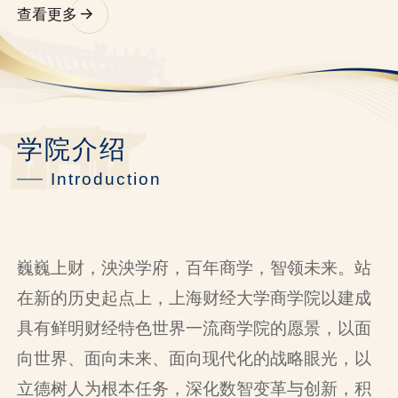
动高质量发展的核心价值，精准指出当前制约消费潜能
以旧换新政策，为扩内需由“政府投入拉动”向“配置优化
的系统性重塑。
保持连续性和针对性，我国外贸完全有条件在合理区间
查看更多
释放的结构性与体制性堵点，
驱动”的内生增长转型提供了关键支撑。
平稳运行。
学院介绍
Introduction
巍巍上财，泱泱学府，百年商学，智领未来。站
在新的历史起点上，上海财经大学商学院以建成
具有鲜明财经特色世界一流商学院的愿景，以面
向世界、面向未来、面向现代化的战略眼光，以
立德树人为根本任务，深化数智变革与创新，积
极推动商学教育高质量发展，努力为中华民族伟