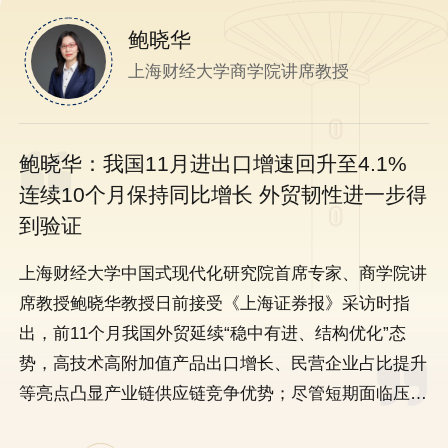
余典范
聂光宇
江晓东
徐飞
朱林可
鲍晓华
陶学臻
谢家平
苏东灵
上海财经大学商学院教授
上海财经大学商学院教授
上海财经大学商学院教授
上海财经大学商学院教授
上海财经大学商学院讲席副教授
上海财经大学商学院讲席教授
上海财经大学商学院副教授
上海财经大学商学院讲席教授
上海财经大学商学院副教授
余典范：构建现代化产业体系关键要实现“五
聂光宇：财政金融联动促内需，协同机制赋
江晓东：进一步总结好、运用好“义乌发展经
徐飞：AI无所不知，我们为何还要亲手翻开
朱林可：中国外贸结构深刻变革与全球南方
鲍晓华：我国11月进出口增速回升至4.1%
陶学臻：人工智能赋能教育：超越工具的育
谢家平：加快数智供应链发展 建设强大国内
苏东灵：金融活水启新篇 构筑双向开放新高
个根本性转变”
动能
验”
经典？
协同合作成关键力量
连续10个月保持同比增长 外贸韧性进一步得
人变革
市场
地
到验证
日前，上海财经大学中国式现代化研究院首席专家，上
今年，我国设立1000亿元财政金融协同促内需专项资金
站在“十五五”开局之年这个特殊时间节点上，习近平总
在AI全面渗透的当下，亲身品读经典，是对“阅读过程
2025年1至11月，中国货物贸易出口按美元计算实现
在以新一代人工智能为代表的科技革命和产业变革加速
党的二十届四中全会明确了“建设强大国内市场”的部
党的十八大以来，我国金融开放始终坚持“稳中求进”，
海市习近平新时代中国特色社会主义思想研究中心特聘
（以下简称“专项资金”），通过贷款贴息、融资担保、
书记作出重要指示，强调结合开展树立和践行正确政绩
本身即是终极价值”的执着坚守，更是对人类精神主权
5.4%的稳健增长。在这一总体表现背后，中国外贸格
演进的大背景下，教育正全面迈向数字化、智能化新阶
署，结合这一背景，上海财经大学中国式现代化研究院
立足国情、审慎研判国际形势，有序拓展开放路径，为
上海财经大学中国式现代化研究院首席专家、商学院讲
研究员余典范在《解放日报》发文，结合2025年消费市
风险补偿等工具组合，旨在放大财政乘数效应，更大力
观学习教育，把“义乌发展经验”进一步总结好、运用
的温柔捍卫。曾有人向AI提问：身为硅基智能体，最羡
局正经历一场静水深流式的结构性变革。上海财经大学
段。习近平总书记围绕发展新质生产力和新一代人工智
首席专家、商学院二级教授谢家平与上海财经大学商学
实体经济发展和金融资源配置优化提供了有力支撑。
席教授鲍晓华教授日前接受《上海证券报》采访时指
场运行数据，紧扣中央经济工作会议“坚持内需主导，
度激发民间投资，促进居民消费。从前几个月的政策实
好。
慕人类的是什么？
商学院副教授朱林可分析认为，中国与全球南方国家之
能作出一系列重要论述，强调要把握创新主导作用，推
院博士生徐皖在《解放日报》合作撰文指出，全国统一
出，前11个月我国外贸延续“稳中有进、结构优化”态
建设强大国内市场”的战略部署，从战略意义、现实挑
施情况看，专项资金通过财政与金融深度协同，撬动更
间日益紧密的协同合作，已成为支撑中国外贸韧性、并
动人工智能朝着有益、安全、公平方向健康发展，为教
大市场与数智供应链需双向赋能——前者为后者提供制
势，高技术高附加值产品出口增长、民营企业占比提升
查看更多
战、施策路径三个维度展开深度剖析，系统阐述了扩大
多资源流向消费和实体经济。这一创新实践不仅有效激
共同塑造全球产业链新格局的关键力量。
育主动拥抱AI指明了方向。对高等教育而言，这不仅是
度、要素与规模支撑，后者以技术破解市场堵点，二者
等亮点凸显产业链供应链竞争优势；尽管短期面临压
查看更多
查看更多
内需、提振消费对于对冲外部风险、满足民生需求、推
发了消费内生动力，扩大有效投资，更通过叠加消费品
技术工具的更新，更是育人理念、教学范式和价值目标
协同方能畅通国内大循环，为中国式现代化筑牢基础。
力，但依托完备制造业体系与广阔市场空间，加之政策
查看更多
查看更多
查看更多
查看更多
查看更多