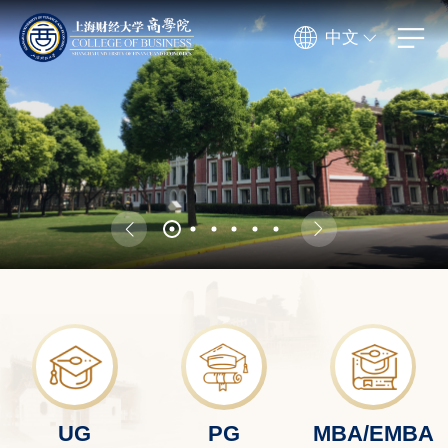
中文
UG
PG
MBA/EMBA