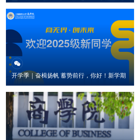
开学季｜奋楫扬帆 蓄势前行，你好！新学期