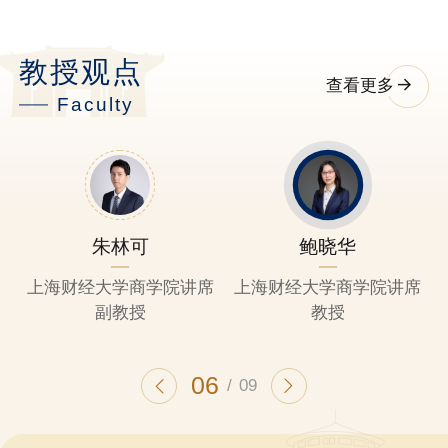
教授观点
查看更多
Faculty
陶学臻
谢家平
院讲席
上海财经大学商学院副教
上海财经大学商学院讲
授
教授
07
/
09