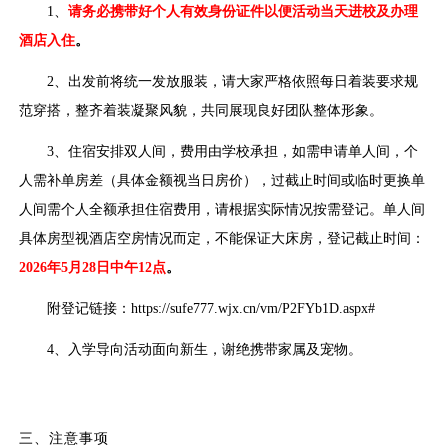
1、
请务必携带好个人有效身份证件以便活动当天进校及办理
酒店入住
。
2、出发前将统一发放服装，请大家严格依照每日着装要求规
范穿搭，整齐着装凝聚风貌，共同展现良好团队整体形象。
3、
住宿安排双人间，费用由学校承担，如需
申请单人间，个
人需补单房差（具体金额视当日房价）
，
过截止时间或临时更换单
人
间需个人全额承担住宿费用，请根据实际情况按需登记。
单人间
具体房型视酒店空房情况而定，不能保证大床房，登记截止时间：
2026年5月28日中午12点
。
附登记链接：
https://sufe777.wjx.cn/vm/P2FYb1D.aspx#
4、入学导向活动面向新生，谢绝携带家属‌及宠物。
三、注意事项