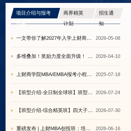
项目介绍与报考
商界精英
招生通
指南
计划
知
一文带你了解2027年入学上财商学
2026-05-08
院MBA/EMBA（班型、培养特色、
商界梦想家、奖学金、录取流程
多维叠加！奖励力度全面升级！ |
2026-04-10
等）
2027年入学上财商学院MBA/EMBA
奖学金政策
上财商学院MBA/EMBA报考小程序
2025-07-18
上线啦！一键解锁招生资讯，助你
赢在起跑线！
【班型介绍-全日制全球班】班型亮
2026-07-24
点、海外交流、职业发展、奖学金
政策……你所关心的全在这里
【班型介绍-综合精英班】四大子方
2026-07-30
了！|2027年入学上财商学院MBA
向、师资力量、实践活动、奖学金
叠加政策全梳理！| 2027年入学上
重磅发布 | 上财MBA创投班：培养
2026-06-16