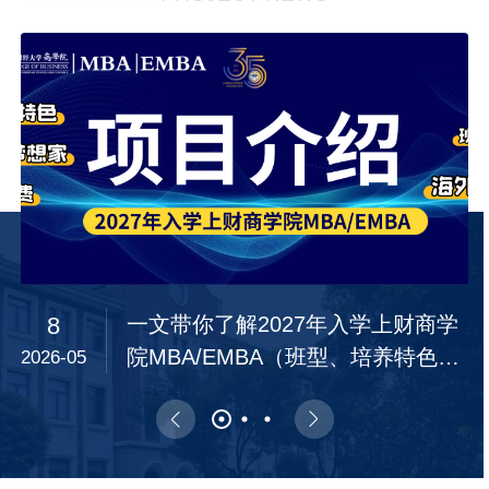
上财商学院MBA第十一届AI人工智能整合实践项
目结项大赛举行
22
14
8
一文带你了解2027年入学上财商学
实力出圈的亚军！AI重构助贷营销
上财商学院MBA第十一届AI人工智
院MBA/EMBA（班型、培养特色、
链路，揭秘整合实践东融科技项目
能整合实践项目结项大赛举行
2026-05
2026-07
2026-07
商界梦想家、奖学金、录取流程
攻坚之路｜上财MBA第十一届整合
等）
实践项目